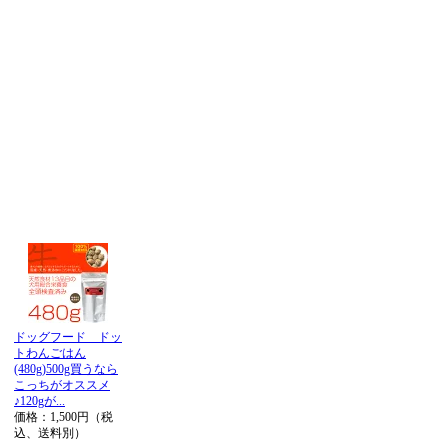
ドッグフード ドッ
トわんごはん
(480g)500g買うなら
こっちがオススメ
♪120gが...
価格：1,500円（税
込、送料別）