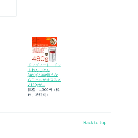
ドッグフード ドッ
トわんごはん
(480g)500g買うな
らこっちがオススメ
♪120gが...
価格：1,500円（税
込、送料別）
Back to top