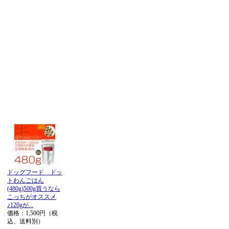
ドッグフード ドッ
トわんごはん
(480g)500g買うなら
こっちがオススメ
♪120gが...
価格：1,500円（税
込、送料別）