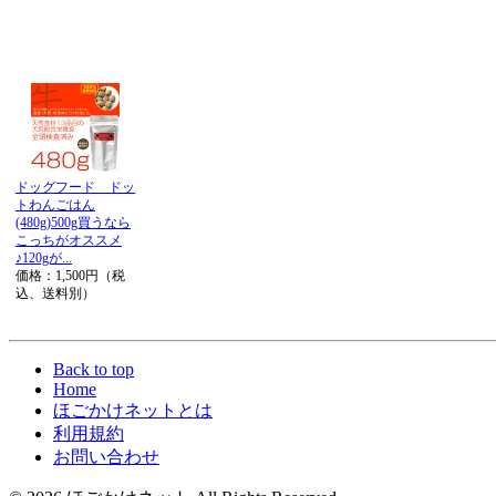
ドッグフード ドッ
トわんごはん
(480g)500g買うなら
こっちがオススメ
♪120gが...
価格：1,500円（税
込、送料別）
Back to top
Home
ほごかけネットとは
利用規約
お問い合わせ